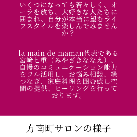
いくつになっても若々しく、オ
ーラを放ち、
大好きな人たちに
囲まれ、自分が本当に望むライ
フスタイルを楽しんでみません
か？
la main de maman代表である
宮﨑七重（みやざきななえ）、
自慢のコミュニケーション能力
をフル活用し、お悩み相談、縁
つなぎ、家庭料理を囲む癒し空
間の提供、ヒーリングを行って
おります。
方南町サロンの様子